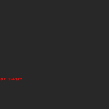
修复一下--再进游戏