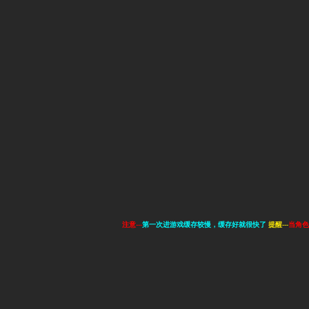
注意---
第一次进游戏缓存较慢，缓存好就很快了
提醒---
当角色